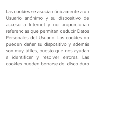
Las cookies se asocian únicamente a un
Usuario anónimo y su dispositivo de
acceso a Internet y no proporcionan
referencias que permitan deducir Datos
Personales del Usuario. Las cookies no
pueden dañar su dispositivo y además
son muy útiles, puesto que nos ayudan
a identificar y resolver errores. Las
cookies pueden borrarse del disco duro
si el Usuario así lo desea. La mayoría de
los navegadores aceptan las cookies de
forma automática, pero le permiten al
Usuario cambiar la configuración de su
navegador para que rechace la
instalación de cookies, sin que ello
perjudique su acceso y navegación.
En el supuesto que en el sitio web se
coloquen enlaces o hipervínculos que